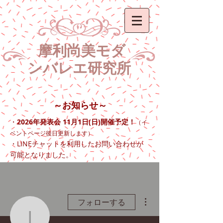
​ 摩利尚美モダ
ン
バレエ研究所
～お知らせ～
2026年発表会 11月1日(日)開催予定！
・
（イ
ベントページ後日更新します）
LINE
・
チャットを利用したお問い合わせが
可能となりました。​​
その他
フォローする