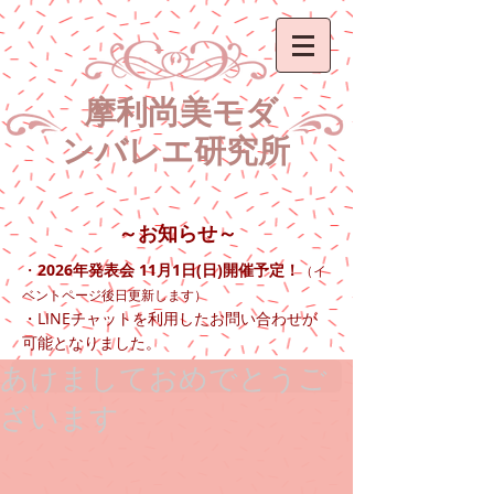
​ 摩利尚美モダ
ン
バレエ研究所
～お知らせ～
2026年発表会 11月1日(日)開催予定！
・
（イ
ベントページ後日更新します）
LINE
・
チャットを利用したお問い合わせが
可能となりました。​​
あけましておめでとうご
ざいます