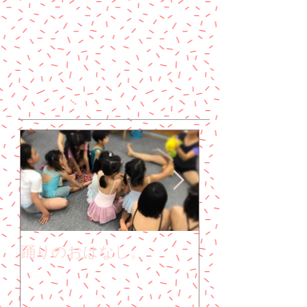
Featured Posts
踊りのおはなし。
子どもも大人