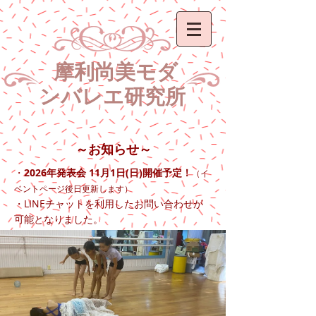
​ 摩利尚美モダ
ン
バレエ研究所
～お知らせ～
2026年発表会 11月1日(日)開催予定！
・
（イ
ベントページ後日更新します）
LINE
・
チャットを利用したお問い合わせが
可能となりました。​​