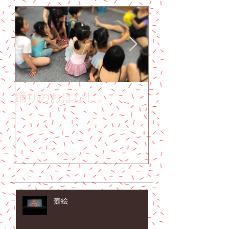
踊りのおはなし。
子どもも大人
Recent Posts
壺絵