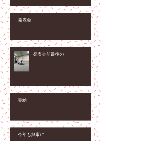
発表会
発表会前最後の
壺絵
今年も無事に