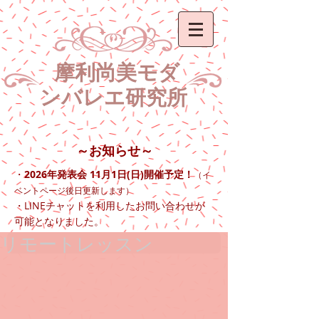
​ 摩利尚美モダ
ン
バレエ研究所
～お知らせ～
2026年発表会 11月1日(日)開催予定！
・
（イ
ベントページ後日更新します）
LINE
・
チャットを利用したお問い合わせが
可能となりました。​​
リモートレッスン