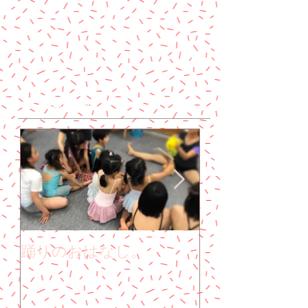
Featured Posts
踊りのおはなし。
子どもも大人