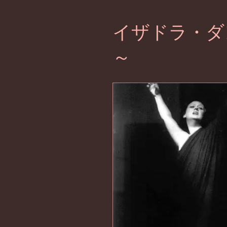
​イザドラ・
～