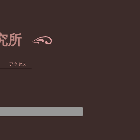
究所
アクセス