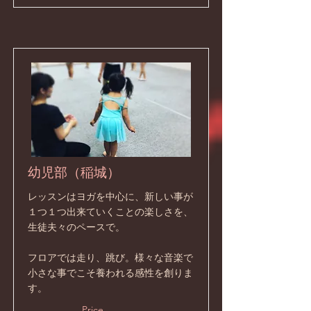
幼児部（稲城）
レッスンはヨガを中心に、新しい事が
１つ１つ出来ていくことの楽しさを、
生徒夫々のペースで。
フロアでは走り、跳び。様々な音楽で
小さな事でこそ養われる感性を創りま
す。
Price