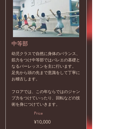
中等部
幼児クラスで自然に身体のバランス、
筋力をつけ中等部ではバレエの基礎と
なるバーレッスンを主に行います。
足先から頭の先まで意識をして丁寧に
お稽古します。
フロアでは、この年ならではのジャン
プ力をつけていったり、回転などの技
術を身につけていきます。
Price
¥10,000