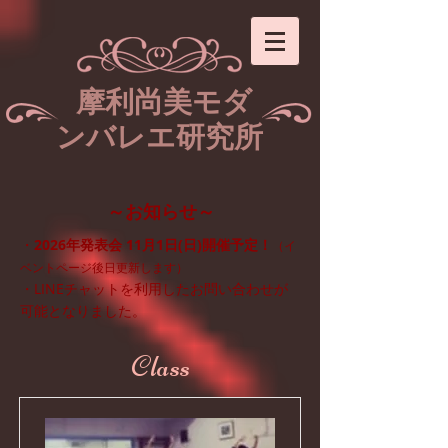
​ 摩利尚美モダ
ン
バレエ研究所
～お知らせ～
2026年発表会 11月1日(日)開催予定！
・
（イ
ベントページ後日更新します）
LINE
・
チャットを利用したお問い合わせが
可能となりました。​​
Class