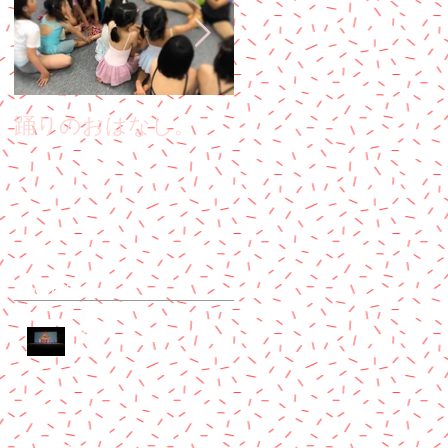
踊りのおはなし。
子どもも大人も
Recent Posts
壺絵
発表会