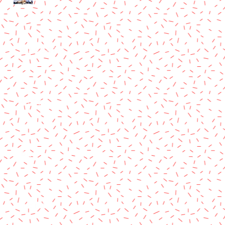
夏休みも終わり。
4月です。
春は
子ども達。