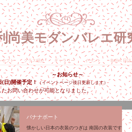
摩利尚美モダン
バレエ研
ンセプト
クラス紹介
ギャラリー
イベント
Ballet 日誌
～お知らせ～
1日(日)開催予定！
（イベントページ後日更新します）
たお問い合わせが可能となりました。​​
バナナボート
懐かしい日本の衣装のつぎは 南国の衣装です。