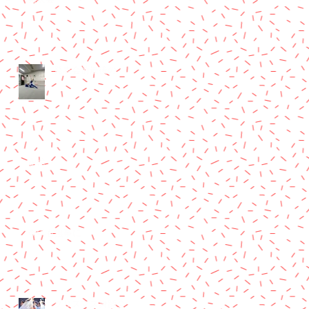
発表会前最後の
壺絵
今年も無事に
クリスマス舞踊会